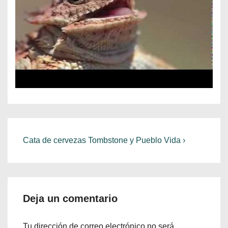
Navegación
La
Cata de cervezas Tombstone y Pueblo Vida ›
entrada
de
siguiente
entradas
es
Deja un comentario
Tu dirección de correo electrónico no será